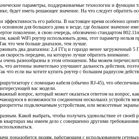
технические параметры, поддерживаемые технологии и функции 
ке, будет иметь решающее значение. На что следует обратить о
и эффективность его работы. В настоящее время особенно ценятс
основном для большого дома и везде, где большое значение имее
вертое поколение, в свою очередь, обозначено стандартом 802.11n
ом, какой WiFi роутер использовать дома, этот параметр нельзя п
Так что чем больше диапазон, тем лучше.
ивать два диапазона: 2,4 ГГц и гораздо менее загруженный 5 Г
я скорость передачи, на которую лучше обратить внимание.
 очень разнообразны в этом отношении. Мы можем перечислить
ать, что антенны значительно улучшают дальность действия, поэ
ак что если вы хотите купить роутер с большим радиусом действ
ршрутизатору с помощью кабеля (обычно RJ-45), что обеспечива
 интересующей вас модели.
важный вопрос, который может оказаться ответом на вопрос, как
ючающуюся в возможности соединения нескольких устройств меж
риоритеты подключаемым устройствам, или межсетевые экраны
бразным. Какой выбрать, чтобы получать удовольствие от своей 
о в квартирах мы имеем дело с совершенно другими требованиями
использоваться.
дачи понадобится людям, работающим с использованием сетевых