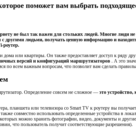
которое поможет вам выбрать подходяще
нету не был так важен для стольких людей. Многие люди не
ся с другими людьми, получать ценную информацию и находить
i-роутер.
ки дома или квартиры. Он также предоставляет доступ к ряду др
зличных версий и конфигураций маршрутизаторов
. А это зна
ся по всем важным вопросам, что позволит вам сделать правил
яем
ршрутизатор. Определение совсем не сложное —
это устройство, 
ра, планшета или телевизора со Smart TV к роутеру вы получаете
также совместно использовать определенные устройства в локал
а которых можно хранить фотографии, видео, документы и другие
ловии, что пользователь получит соответствующие разрешения).