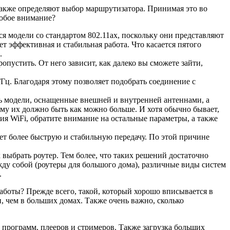
также определяют выбор маршрутизатора. Принимая это во
собое внимание?
я модели со стандартом 802.11ax, поскольку они представляют
т эффективная и стабильная работа. Что касается пятого
.
ропустить. От него зависит, как далеко вы сможете зайти,
Гц. Благодаря этому позволяет подобрать соединение с
 модели, оснащенные внешней и внутренней антеннами, а
тому их должно быть как можно больше. И хотя обычно бывает,
ия WiFi, обратите внимание на остальные параметры, а также
ет более быструю и стабильную передачу. По этой причине
 выбрать роутер. Тем более, что таких решений достаточно
ду собой (роутеры для большого дома), различные виды систем
.
работы? Прежде всего, такой, который хорошо вписывается в
, чем в больших домах. Также очень важно, сколько
 программ, плееров и стримеров. Также загрузка больших