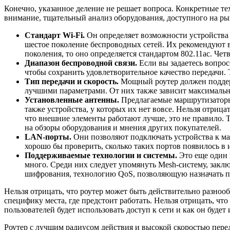
Конечно, указанное деление не решает вопроса. Конкретные 
внимание, тщательный анализ оборудования, доступного на рын
Стандарт Wi-Fi.
Он определяет возможности устройства 
шестое поколение беспроводных сетей. Их рекомендуют в 
поколения, то оно определяется стандартом 802.11ac. Чет
Диапазон беспроводной связи.
Если вы задаетесь вопрос
чтобы сохранить удовлетворительное качество передачи. 
Тип передачи и скорость.
Мощный роутер должен поддерж
лучшими параметрами. От них также зависит максимальна
Установленные антенны.
Предлагаемые маршрутизаторы
также устройства, у которых их нет вовсе. Нельзя отриц
что внешние элементы работают лучше, это не правило. Т
на обзоры оборудования и мнения других покупателей.
LAN-порты.
Они позволяют подключать устройства к ма
хорошо бы проверить, сколько таких портов появилось в
Поддерживаемые технологии и системы.
Это еще один 
много. Среди них следует упомянуть Mesh-систему, закл
шифрования, технологию QoS, позволяющую назначать п
Нельзя отрицать, что роутер может быть действительно разноо
специфику места, где предстоит работать. Нельзя отрицать, чт
пользователей будет использовать доступ к сети и как он будет 
Роутер с лучшим радиусом действия и высокой скоростью пере