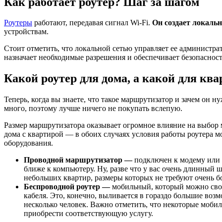
Как работает роутер? Шаг за шагом
Роутеры
работают, передавая сигнал Wi-Fi.
Он создает локаль
устройствам.
Стоит отметить, что локальной сетью управляет ее администра
назначает необходимые разрешения и обеспечивает безопасность
Какой роутер для дома, а какой для к
Теперь, когда вы знаете, что такое маршрутизатор и зачем он 
много, поэтому лучше ничего не покупать вслепую.
Размер маршрутизатора оказывает огромное влияние на выбор 
дома с квартирой — в обоих случаях условия работы роутера 
оборудования.
Проводной маршрутизатор
—
подключен к модему или т
ближе к компьютеру. Ну, разве что у вас очень длинный 
небольших квартир, размеры которых не требуют очень б
Беспроводной роутер
—
мобильный, который можно свобо
кабеля. Это, конечно, выливается в гораздо большие воз
несколько человек. Важно отметить, что некоторые мобиль
приобрести соответствующую услугу.