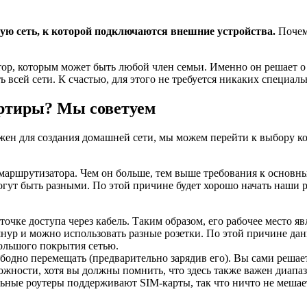
ную сеть, к которой подключаются внешние устройства.
Почем
тор, которым может быть любой член семьи. Именно он решает о
 всей сети. К счастью, для этого не требуется никаких специал
вартиры? Мы советуем
нужен для создания домашней сети, мы можем перейти к выбору к
маршрутизатора. Чем он больше, тем выше требования к основн
могут быть разными. По этой причине будет хорошо начать наши
очке доступа через кабель. Таким образом, его рабочее место я
шнур и можно использовать разные розетки. По этой причине да
ольшого покрытия сетью.
дно перемещать (предварительно зарядив его). Вы сами решаете
можности, хотя вы должны помнить, что здесь также важен диапа
ные роутеры поддерживают SIM-карты, так что ничто не мешает в