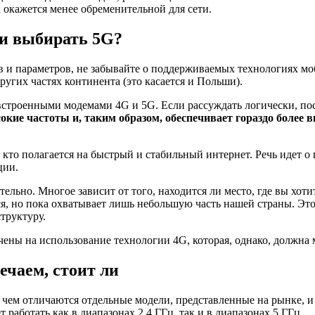
 окажется менее обременительной для сети.
ли выбирать 5G?
 и параметров, не забывайте о поддерживаемых технологиях моб
ругих частях континента (это касается и Польши).
о встроенными модемами 4G и 5G. Если рассуждать логически, 
сокие частоты и, таким образом, обеспечивает гораздо более
кто полагается на быстрый и стабильный интернет. Речь идет о 
ции.
тельно. Многое зависит от того, находится ли место, где вы хоти
ся, но пока охватывает лишь небольшую часть нашей страны. Это
труктуру.
ечены на использование технологии 4G, которая, однако, должна
ечаем, стоит ли
, чем отличаются отдельные модели, представленные на рынке, 
аботать как в диапазонах 2,4 ГГц, так и в диапазонах 5 ГГц.