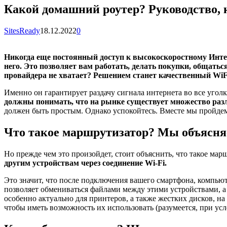
Какой домашний роутер? Руководство, 
SitesReady
18.12.2022
0
Никогда еще постоянный доступ к высокоскоростному Интер
него. Это позволяет вам работать, делать покупки, общать
провайдера не хватает? Решением станет качественный WiF
Именно он гарантирует раздачу сигнала интернета во все угол
должны понимать, что на рынке существует множество ра
должен быть простым. Однако успокойтесь. Вместе мы пройдем
Что такое маршрутизатор? Мы объясн
Но прежде чем это произойдет, стоит объяснить, что такое ма
другим устройствам через соединение Wi-Fi.
Это значит, что после подключения вашего смартфона, компьюте
позволяет обмениваться файлами между этими устройствами, а 
особенно актуально для принтеров, а также жестких дисков, н
чтобы иметь возможность их использовать (разумеется, при ус