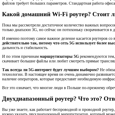
файлов требует больших параметров. Стандартная работа офиса
Какой домашний Wi-Fi роутер? Стоит 
Пока мы рассмотрели достаточное количество важных вопросов
только диапазон 3G, но сейчас он потихоньку сворачивается в д
И именно поэтому самое важное деление касается роутеров с
действительно так, потому что сеть 5G использует более вы
дальность и стабильность.
И по этим причинам
маршрутизаторы 5G
рекомендуются тем, 
скачивает большие файлы или любит смотреть прямые трансля
Так всегда ли 5G-интернет будет лучшим выбором?
Не обяза
технологии. В настоящее время он очень динамично развивает
наличие операторов, которые предоставят необходимую инфрас
Все это означает, что многие люди в Польше по-прежнему обр
Двухдиапазонный роутер? Что это? Отв
Вы уже знаете, как работает беспроводной и проводной роутер
нужно указать двухдиапазонный маршрутизатор, который может р