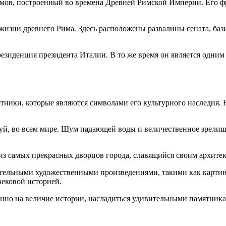
ов, построенный во времена Древней Римской Империи. Его фр
жизни древнего Рима. Здесь расположены развалины сената, ба
езиденция президента Италии. В то же время он является одним
тники, которые являются символами его культурного наследия.
й, во всем мире. Шум падающей воды и величественное зрелище
из самых прекрасных дворцов города, славящийся своим архит
ительными художественными произведениями, такими как карти
вековой историей.
нно на величие истории, насладиться удивительными памятника