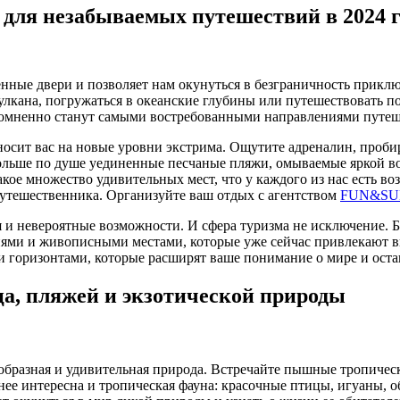
для незабываемых путешествий в 2024 г
нные двери и позволяет нам окунуться в безграничность прикл
 вулкана, погружаться в океанские глубины или путешествовать 
омненно станут самыми востребованными направлениями путеше
носит вас на новые уровни экстрима. Ощутите адреналин, пробир
больше по душе уединенные песчаные пляжи, омываемые яркой в
акое множество удивительных мест, что у каждого из нас есть в
путешественника. Организуйте ваш отдых с агентством
FUN&SU
 и невероятные возможности. И сфера туризма не исключение. 
иями и живописными местами, которые уже сейчас привлекают 
 горизонтами, которые расширят ваше понимание о мире и остав
ца, пляжей и экзотической природы
бразная и удивительная природа. Встречайте пышные тропически
енее интересна и тропическая фауна: красочные птицы, игуаны,