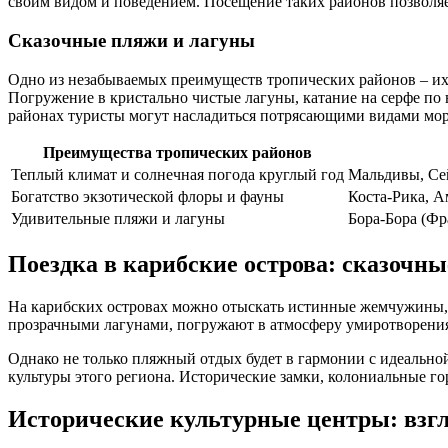
своим видом и поведением. Посещение таких районов позволяет
Сказочные пляжи и лагуны
Одно из незабываемых преимуществ тропических районов – их
Погружение в кристально чистые лагуны, катание на серфе по в
районах туристы могут насладиться потрясающими видами мор
Преимущества тропических районов
Теплый климат и солнечная погода круглый год
Мальдивы, Се
Богатство экзотической флоры и фауны
Коста-Рика, А
Удивительные пляжи и лагуны
Бора-Бора (Фр
Поездка в карибские острова: сказочн
На карибских островах можно отыскать истинные жемчужины, 
прозрачными лагунами, погружают в атмосферу умиротворения 
Однако не только пляжный отдых будет в гармонии с идеальной
культуры этого региона. Исторические замки, колониальные го
Исторические культурные центры: взг