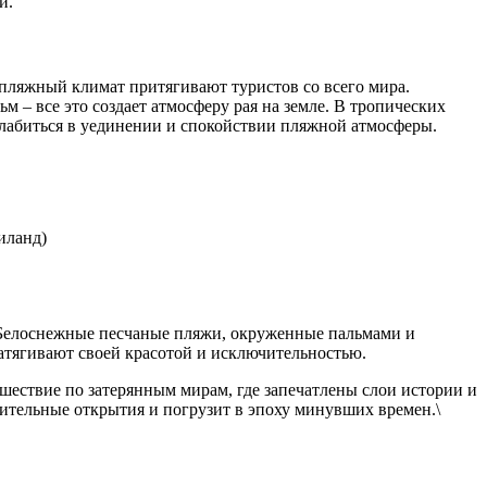
й.
пляжный климат притягивают туристов со всего мира.
м – все это создает атмосферу рая на земле. В тропических
лабиться в уединении и спокойствии пляжной атмосферы.
иланд)
 Белоснежные песчаные пляжи, окруженные пальмами и
атягивают своей красотой и исключительностью.
шествие по затерянным мирам, где запечатлены слои истории и
вительные открытия и погрузит в эпоху минувших времен.\