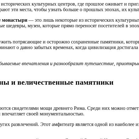
 исторических культурных центров, где прошлое оживает и при
ают эти места, чтобы узнать больше о прошлых эпохах, их кул
е монастыри
— это лишь некоторые из исторических культурных
ые шедевры, музеи, которые прямо переносят посетителей в эпо
ужить потрясающие и осторожно сохраненные памятники, котор
инают о давно забытых временах, когда цивилизация достигала 
бываемые впечатления и разнообразит путешествие, приоткрыв
ины и величественные памятники
яются свидетелями мощи древнего Рима. Среди них можно отмет
и впечатляет своей монументальностью.
других развлечений. Этот амфитеатр является одной из наиболе