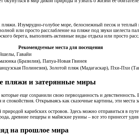
 окунуться в мир дикой природы и узнать о жизни ее обитателе
 пляжи. Изумрудно-голубое море, белоснежный песок и теплый 
олной или просто расслабление на пляже под звуки шелеста паль
ского берега, выполнять активные виды отдыха или просто расс
Рекомендуемые места для посещения
йшелы, Гавайи
мазонка (Бразилия), Папуа-Новая Гвинея
анцузская Полинезия), Золотой пляж (Мадагаскар), Пхи-Пхи (Та
ые пляжи и затерянные миры
которые еще сохранили свою первозданность и девственность.
и спокойствия. Открываясь как сказочные картины, эти места з
 природой карибских островов. Здесь можно отправиться в путе
рода, древние пещеры и майяские руины – все это принесет уди
ляд на прошлое мира