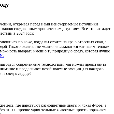
оду
ючений, открывая перед нами неисчерпаемые источники
по малоисследованным тропическим джунглям. Все это вас ждет
ствий в 2024 году.
ающийся по коже, когда вы стоите на краю отвесных скал, а
одой Тихого океана, где можно наслаждаться манящим теплым
озможность выбрать именно ту природную среду, которая лучше
N.
Благодаря современным технологиям, мы можем представить
внимание и предвещают незабываемые эмоции для каждого
ят след в сердце!
е леса, где царствуют разноцветные цветы и яркая флора, а
 обезьяны и прочие удивительные животные просто поражают