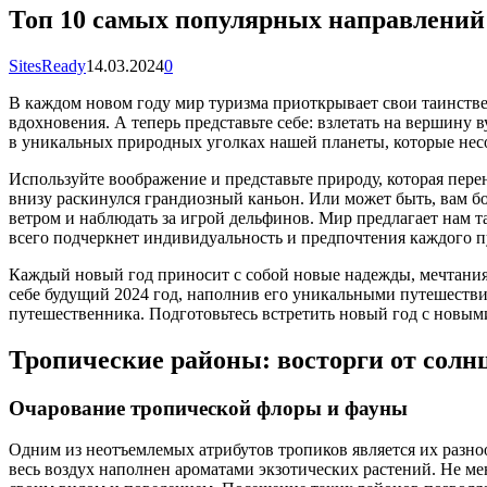
Топ 10 самых популярных направлений 
SitesReady
14.03.2024
0
В каждом новом году мир туризма приоткрывает свои таинстве
вдохновения. А теперь представьте себе: взлетать на вершину
в уникальных природных уголках нашей планеты, которые нес
Используйте воображение и представьте природу, которая пере
внизу раскинулся грандиозный каньон. Или может быть, вам 
ветром и наблюдать за игрой дельфинов. Мир предлагает нам т
всего подчеркнет индивидуальность и предпочтения каждого 
Каждый новый год приносит с собой новые надежды, мечтания
себе будущий 2024 год, наполнив его уникальными путешеств
путешественника. Подготовьтесь встретить новый год с новыми
Тропические районы: восторги от солн
Очарование тропической флоры и фауны
Одним из неотъемлемых атрибутов тропиков является их разноо
весь воздух наполнен ароматами экзотических растений. Не м