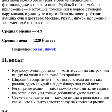
доставкой можно организовать себе мини-японский
фестиваль даже в три часа ночи. Удобный сайт и мобильное
приложение — настоящие помощники в борьбе с голодом:
пару кликов, и ужин уже в пути! Если вы ищете
рейтинг
лучших суши доставо
к Москвы, PizzaSushiWok заслуженно
занимает своё место в топе.
Средняя оценка — 4.9
Средняя цена — 1229 ₽ за сет
Подробнее:
pizzasushiwok
Плюсы:
Круглосуточная доставка — хотите суши на завтрак или
пиццу на ужин в полночь? Без проблем!
Широкий ассортимент — от острого вока до мягких
роллов, здесь каждый найдёт блюдо под свой вкус.
Регулярные акции — здесь можно экономить, не теряя в
качестве, а бонусы только добавляют удовольствия.
Свежие ингредиенты — каждая пицца и ролл настолько
свежи, что их будто готовят сразу на японском рынке.