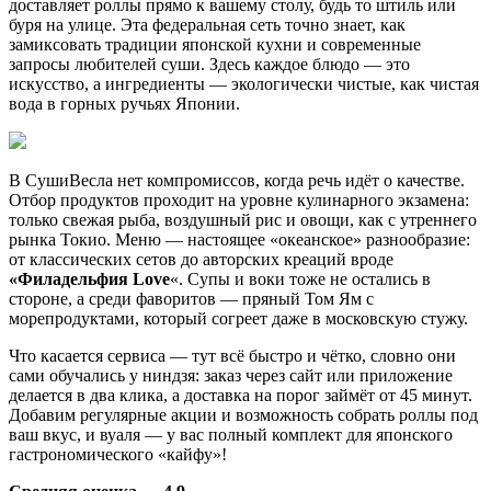
доставляет роллы прямо к вашему столу, будь то штиль или
буря на улице. Эта федеральная сеть точно знает, как
замиксовать традиции японской кухни и современные
запросы любителей суши. Здесь каждое блюдо — это
искусство, а ингредиенты — экологически чистые, как чистая
вода в горных ручьях Японии.
В СушиВесла нет компромиссов, когда речь идёт о качестве.
Отбор продуктов проходит на уровне кулинарного экзамена:
только свежая рыба, воздушный рис и овощи, как с утреннего
рынка Токио. Меню — настоящее «океанское» разнообразие:
от классических сетов до авторских креаций вроде
«Филадельфия Love
«. Супы и воки тоже не остались в
стороне, а среди фаворитов — пряный Том Ям с
морепродуктами, который согреет даже в московскую стужу.
Что касается сервиса — тут всё быстро и чётко, словно они
сами обучались у ниндзя: заказ через сайт или приложение
делается в два клика, а доставка на порог займёт от 45 минут.
Добавим регулярные акции и возможность собрать роллы под
ваш вкус, и вуаля — у вас полный комплект для японского
гастрономического «кайфу»!