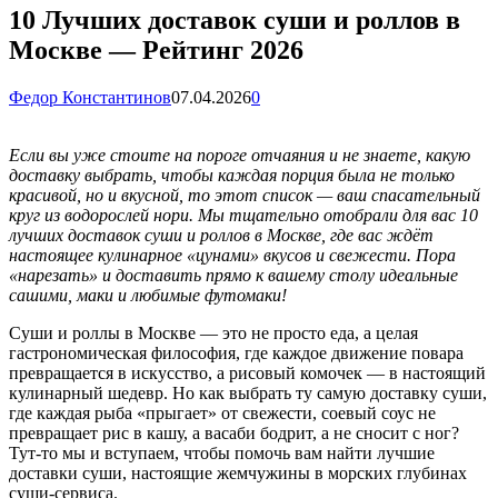
10 Лучших доставок суши и роллов в
Москве — Рейтинг 2026
Федор Константинов
07.04.2026
0
Если вы уже стоите на пороге отчаяния и не знаете, какую
доставку выбрать, чтобы каждая порция была не только
красивой, но и вкусной, то этот список — ваш спасательный
круг из водорослей нори. Мы тщательно отобрали для вас 10
лучших доставок суши и роллов в Москве, где вас ждёт
настоящее кулинарное «цунами» вкусов и свежести. Пора
«нарезать» и доставить прямо к вашему столу идеальные
сашими, маки и любимые футомаки!
Суши и роллы в Москве — это не просто еда, а целая
гастрономическая философия, где каждое движение повара
превращается в искусство, а рисовый комочек — в настоящий
кулинарный шедевр. Но как выбрать ту самую доставку суши,
где каждая рыба «прыгает» от свежести, соевый соус не
превращает рис в кашу, а васаби бодрит, а не сносит с ног?
Тут-то мы и вступаем, чтобы помочь вам найти лучшие
доставки суши, настоящие жемчужины в морских глубинах
суши-сервиса.