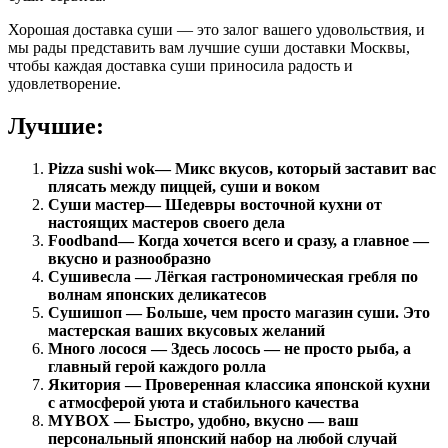
Хорошая доставка суши — это залог вашего удовольствия, и
мы рады представить вам лучшие суши доставки Москвы,
чтобы каждая доставка суши приносила радость и
удовлетворение.
Лучшие:
Pizza sushi wok
— Микс вкусов, который заставит вас
плясать между пиццей, суши и воком
Суши мастер
— Шедевры восточной кухни от
настоящих мастеров своего дела
Foodband
— Когда хочется всего и сразу, а главное —
вкусно и разнообразно
Сушивесла — Лёгкая гастрономическая гребля по
волнам японских деликатесов
Сушишоп — Больше, чем просто магазин суши. Это
мастерская ваших вкусовых желаний
Много лосося — Здесь лосось — не просто рыба, а
главный герой каждого ролла
Якитория — Проверенная классика японской кухни
с атмосферой уюта и стабильного качества
MYBOX — Быстро, удобно, вкусно — ваш
персональный японский набор на любой случай