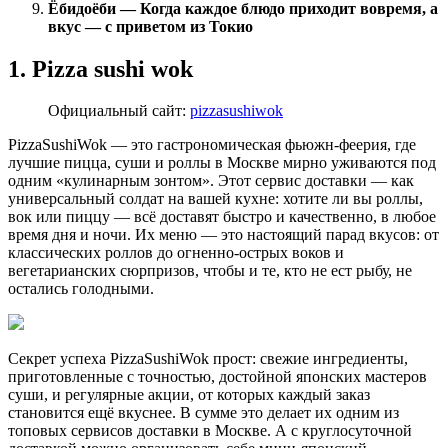
Ёбидоёби — Когда каждое блюдо приходит вовремя, а
вкус — с приветом из Токио
1. Pizza sushi wok
Официальный сайт:
pizzasushiwok
PizzaSushiWok — это гастрономическая фьюжн-феерия, где
лучшие пицца, суши и роллы в Москве мирно уживаются под
одним «кулинарным зонтом». Этот сервис доставки — как
универсальный солдат на вашей кухне: хотите ли вы роллы,
вок или пиццу — всё доставят быстро и качественно, в любое
время дня и ночи. Их меню — это настоящий парад вкусов: от
классических роллов до огненно-острых воков и
вегетарианских сюрпризов, чтобы и те, кто не ест рыбу, не
остались голодными.
Секрет успеха PizzaSushiWok прост: свежие ингредиенты,
приготовленные с точностью, достойной японских мастеров
суши, и регулярные акции, от которых каждый заказ
становится ещё вкуснее. В сумме это делает их одним из
топовых сервисов доставки в Москве. А с круглосуточной