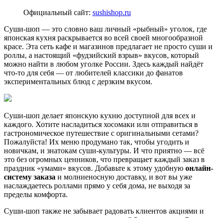
Официальный сайт:
sushishop.ru
Суши-шоп — это словно ваш личный «рыбный» уголок, где
японская кухня раскрывается во всей своей многообразной
красе. Эта сеть кафе и магазинов предлагает не просто суши и
роллы, а настоящий «фудзийский взрыв» вкусов, который
можно найти в любом уголке России. Здесь каждый найдёт
что-то для себя — от любителей классики до фанатов
экспериментальных блюд с дерзким вкусом.
Суши-шоп делает японскую кухню доступной для всех и
каждого. Хотите насладиться хосомаки или отправиться в
гастрономическое путешествие с оригинальными сетами?
Пожалуйста! Их меню продумано так, чтобы угодить и
новичкам, и знатокам суши-культуры. И что приятно — всё
это без огромных ценников, что превращает каждый заказ в
праздник «умами» вкусов. Добавьте к этому удобную
онлайн-
систему заказа
и молниеносную доставку, и вот вы уже
наслаждаетесь роллами прямо у себя дома, не выходя за
пределы комфорта.
Суши-шоп также не забывает радовать клиентов акциями и