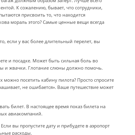
 багаж должным образом заперт. Лучше всего
ентой. К сожалению, бывает, что сотрудники,
пытаются присвоить то, что находится
акова мораль этого? Самые ценные вещи всегда
что, если у вас более длительный перелет, вы
ете и посадке. Может быть сильная боль во
ты и жвачки. Глотание слюны должно помочь.
ях можно посетить кабину пилота? Просто спросите
прашивает, не ошибается». Ваше путешествие может
вать билет. В настоящее время показ билета на
тных авиакомпаний.
Если вы пропустите дату и прибудете в аэропорт
ьные расходы.