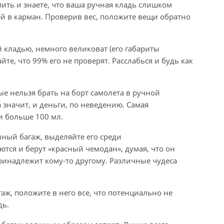
мить и знаете, что ваша ручная кладь слишком
ей в карман. Проверив вес, положите вещи обратно
й кладью, немного великоват (его габариты
те, что 99% его не проверят. Расслабься и будь как
ые нельзя брать на борт самолета в ручной
а значит, и деньги, по неведению. Самая
и больше 100 мл.
нный багаж, выделяйте его среди
ются и берут «красный чемодан», думая, что он
принадлежит кому-то другому. Различные чудеса
гаж, положите в него все, что потенциально не
дь.